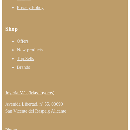
Privacy Policy
Shop
Offers
New products
Top Sells
Brands
Joyería Más (Más Joyeros)
Avenida Libertad, nº 55. 03690
San Vicente del Raspeig Alicante
Phone