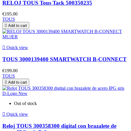
RELOJ TOUS Tous Tack 500350235
€195.00
TOUS

Add to cart

Quick view
TOUS 3000139400 SMARTWATCH B-CONNECT
€199.00
TOUS

Add to cart
Out of stock

Quick view
Reloj TOUS 300358300 digital con brazalete de