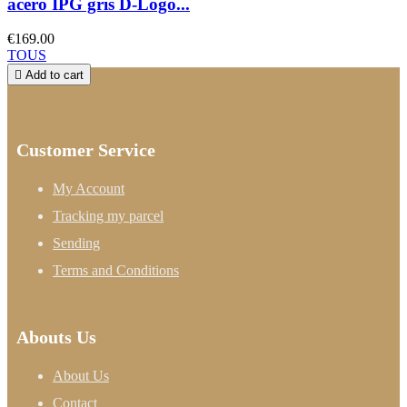
acero IPG gris D-Logo...
€169.00
TOUS

Add to cart
Customer Service
My Account
Tracking my parcel
Sending
Terms and Conditions
Abouts Us
About Us
Contact