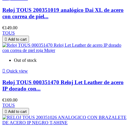
Reloj TOUS 200351019 analógico Dai XL de acero
con correa de piel...
€149.00
TOUS

Add to cart
Out of stock

Quick view
Reloj TOUS 000351470 Reloj Let Leather de acero
IP dorado con...
€169.00
TOUS

Add to cart