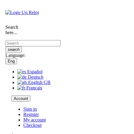
Search
here...
search
Language:
Eng
Español
Deutsch
English GB
Français
Account
Sign in
Register
My account
Checkout