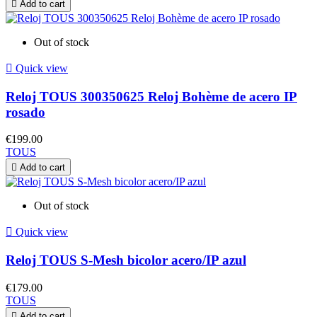

Add to cart
Out of stock

Quick view
Reloj TOUS 300350625 Reloj Bohème de acero IP
rosado
€199.00
TOUS

Add to cart
Out of stock

Quick view
Reloj TOUS S-Mesh bicolor acero/IP azul
€179.00
TOUS

Add to cart