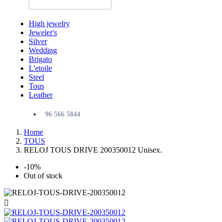
High jewelry
Jeweler's
Silver
Wedding
Brigato
L'etoile
Steel
Tous
Leather
96 566 5844
Home
TOUS
RELOJ TOUS DRIVE 200350012 Unisex.
-10%
Out of stock
