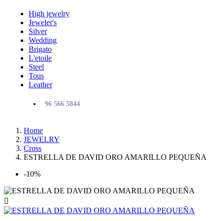
High jewelry
Jeweler's
Silver
Wedding
Brigato
L'etoile
Steel
Tous
Leather
96 566 5844
Home
JEWELRY
Cross
ESTRELLA DE DAVID ORO AMARILLO PEQUEÑA
-10%
