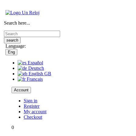
Search here...
search
Language:
Eng
Español
Deutsch
English GB
Français
Account
Sign in
Register
My account
Checkout
0