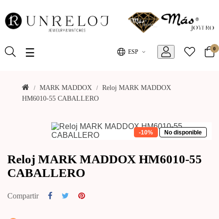
0
Toggle
☰
ESP
navigation
MARK MADDOX
Reloj MARK MADDOX
HM6010-55 CABALLERO
-10%
No disponible
Reloj MARK MADDOX HM6010-55
CABALLERO
Compartir