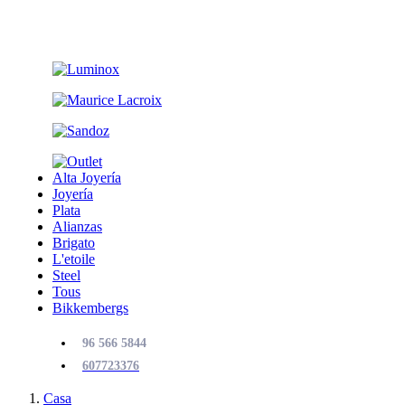
Alta Joyería
Joyería
Plata
Alianzas
Brigato
L'etoile
Steel
Tous
Bikkembergs
96 566 5844
607723376
Casa