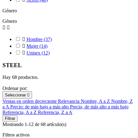
Género
Género



Hombre
(37)

Mujer
(14)

Unisex
(12)
STEEL
Hay 68 productos.
Ordenar por:
Seleccionar

Ventas en orden decreciente
Relevancia
Nombre, A a Z
Nombre, Z
a A
Precio: de más bajo a más alto
Precio, de más alto a más bajo
Referencia, A a Z
Referencia, Z a A
Filtrar
Mostrando 1-12 de 68 artículo(s)
Filtros activos