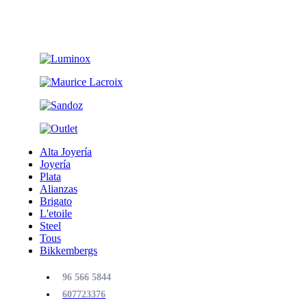
Alta Joyería
Joyería
Plata
Alianzas
Brigato
L'etoile
Steel
Tous
Bikkembergs
96 566 5844
607723376