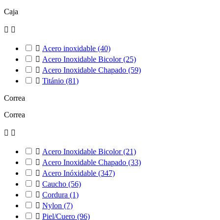
Caja



Acero inoxidable
(40)

Acero Inoxidable Bicolor
(25)

Acero Inoxidable Chapado
(59)

Titánio
(81)
Correa
Correa



Acero Inoxidable Bicolor
(21)

Acero Inoxidable Chapado
(33)

Acero Inóxidable
(347)

Caucho
(56)

Cordura
(1)

Nylon
(7)

Piel/Cuero
(96)