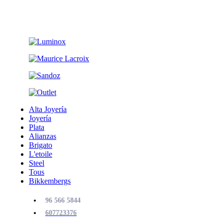
Alta Joyería
Joyería
Plata
Alianzas
Brigato
L'etoile
Steel
Tous
Bikkembergs
96 566 5844
607723376