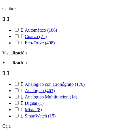
Calibre



Automático
(106)

Cuarzo
(71)

Eco-Drive
(498)
Visualización
Visualización



Analogico con Cronógrafo
(176)

Analógico
(463)

Analógico Multifuncion
(14)

Digital
(1)

Mixta
(8)

SmartWatch
(15)
Caja