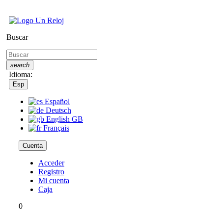
Buscar
search
Idioma:
Esp
Español
Deutsch
English GB
Français
Cuenta
Acceder
Registro
Mi cuenta
Caja
0