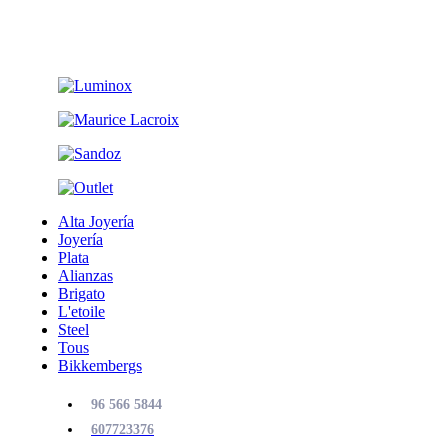
Alta Joyería
Joyería
Plata
Alianzas
Brigato
L'etoile
Steel
Tous
Bikkembergs
96 566 5844
607723376