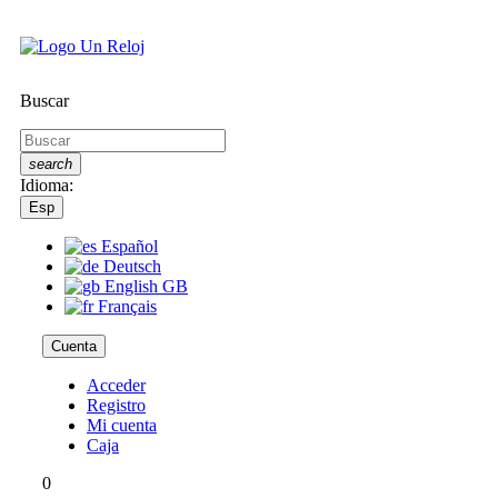
Buscar
search
Idioma:
Esp
Español
Deutsch
English GB
Français
Cuenta
Acceder
Registro
Mi cuenta
Caja
0