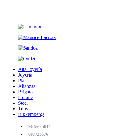
Alta Joyería
Joyería
Plata
Alianzas
Brigato
L'etoile
Steel
Tous
Bikkembergs
96 566 5844
607723376