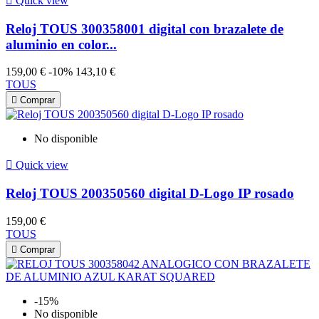

Quick view
Reloj TOUS 300358001 digital con brazalete de
aluminio en color...
159,00 €
-10%
143,10 €
TOUS

Comprar
No disponible

Quick view
Reloj TOUS 200350560 digital D-Logo IP rosado
159,00 €
TOUS

Comprar
-15%
No disponible