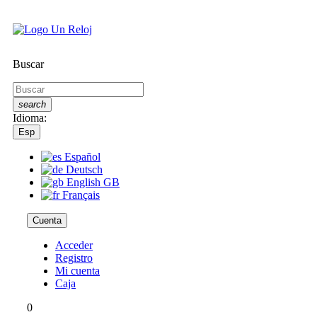
Buscar
search
Idioma:
Esp
Español
Deutsch
English GB
Français
Cuenta
Acceder
Registro
Mi cuenta
Caja
0