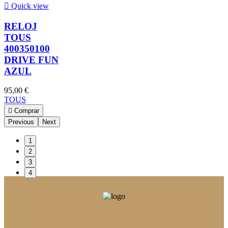

Quick view
RELOJ
TOUS
400350100
DRIVE FUN
AZUL
95,00 €
TOUS

Comprar
Previous
Next
1
2
3
4