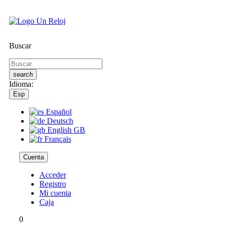
Buscar
search
Idioma:
Esp
Español
Deutsch
English GB
Français
Cuenta
Acceder
Registro
Mi cuenta
Caja
0