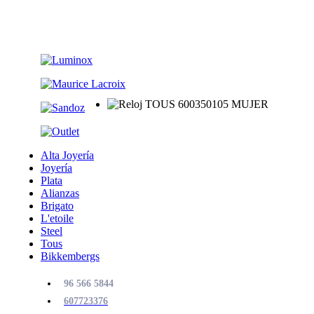
Alta Joyería
Joyería
Plata
Alianzas
Brigato
L'etoile
Steel
Tous
Bikkembergs
96 566 5844
607723376