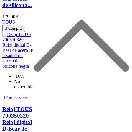
de silicona...
179,00 €
TOUS

Comprar
-10%
No
disponible

Quick view
Reloj TOUS
700350320
Reloj digital
D-Bear de