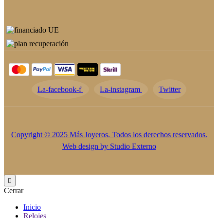
La-facebook-f
La-instagram
Twitter
Copyright © 2025 Más Joyeros. Todos los derechos reservados.
Web design by
Studio Externo

Cerrar
Inicio
Relojes