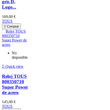
gris D-
Logo...
169,00 €
TOUS

Comprar
No
disponible

Quick view
Reloj TOUS
800350710
Super Power
de acero
145,00 €
TOUS