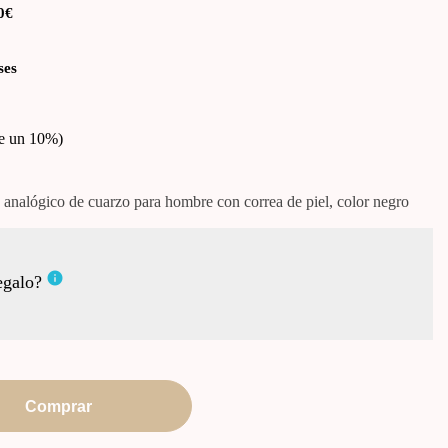
0€
ses
e un 10%
analógico de cuarzo para hombre con correa de piel, color negro
info
egalo?
Comprar