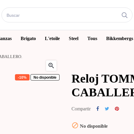
ianzas
Brigato
L'etoile
Steel
Tous
Bikkembergs
CABALLERO.

Reloj TOM
-10%
No disponible
CABALLE
Compartir

No disponible