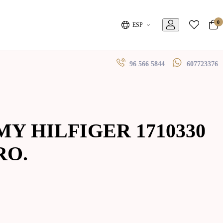
0
ESP
96 566 5844
607723376
MY HILFIGER 1710330
RO.