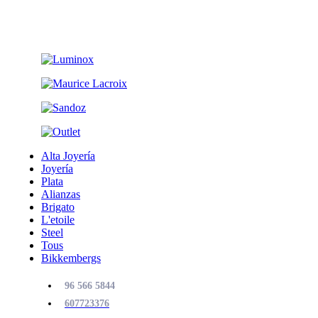
Alta Joyería
Joyería
Plata
Alianzas
Brigato
L'etoile
Steel
Tous
Bikkembergs
96 566 5844
607723376