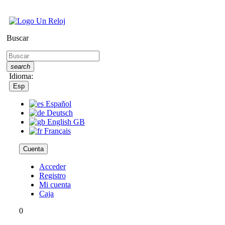
Buscar
search
Idioma:
Esp
Español
Deutsch
English GB
Français
Cuenta
Acceder
Registro
Mi cuenta
Caja
0