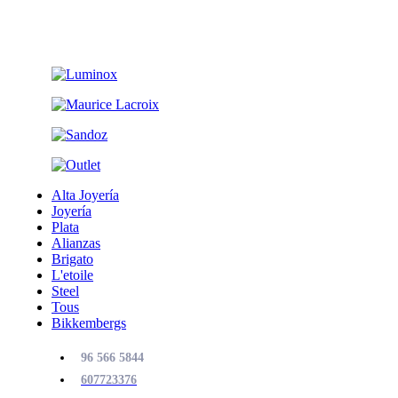
Alta Joyería
Joyería
Plata
Alianzas
Brigato
L'etoile
Steel
Tous
Bikkembergs
96 566 5844
607723376