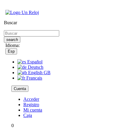
Buscar
search
Idioma:
Esp
Español
Deutsch
English GB
Français
Cuenta
Acceder
Registro
Mi cuenta
Caja
0