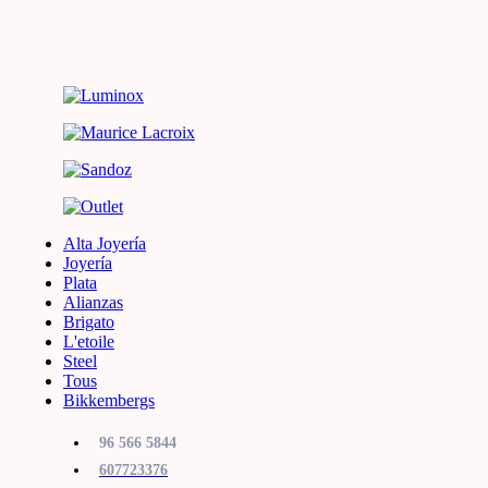
Alta Joyería
Joyería
Plata
Alianzas
Brigato
L'etoile
Steel
Tous
Bikkembergs
96 566 5844
607723376