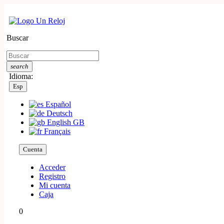
Buscar
search
Idioma:
Esp
Español
Deutsch
English GB
Français
Cuenta
Acceder
Registro
Mi cuenta
Caja
0