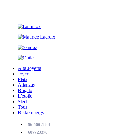
Alta Joyería
Joyería
Plata
Alianzas
Brigato
L'etoile
Steel
Tous
Bikkembergs
96 566 5844
607723376