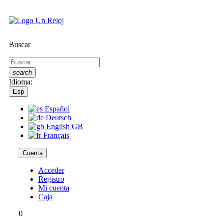
Buscar
search
Idioma:
Esp
Español
Deutsch
English GB
Français
Cuenta
Acceder
Registro
Mi cuenta
Caja
0