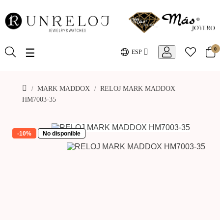
0
Toggle
☰
ESP
navigation
MARK MADDOX
RELOJ MARK MADDOX
HM7003-35
-10%
No disponible