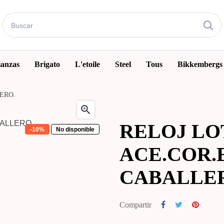
ianzas
Brigato
L'etoile
Steel
Tous
Bikkembergs
ERO.

RELOJ LO
-10%
No disponible
ACE.COR.
CABALLE
Compartir