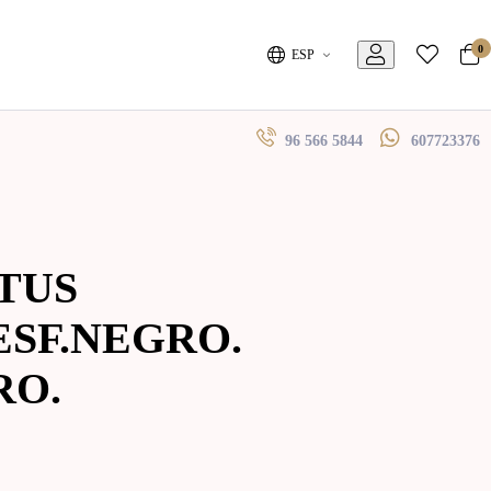
0
ESP
96 566 5844
607723376
TUS
ESF.NEGRO.
RO.