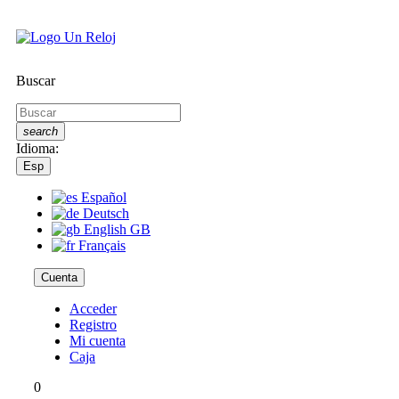
Buscar
search
Idioma:
Esp
Español
Deutsch
English GB
Français
Cuenta
Acceder
Registro
Mi cuenta
Caja
0