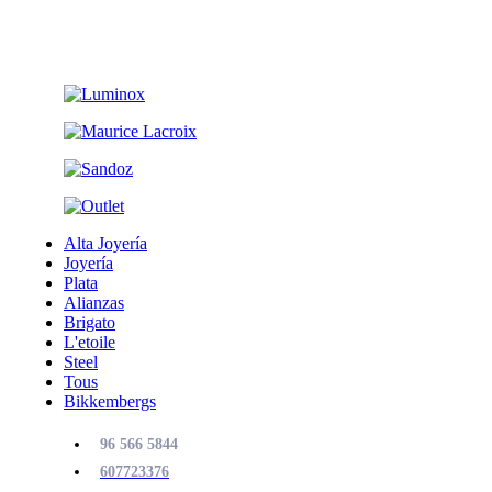
Alta Joyería
Joyería
Plata
Alianzas
Brigato
L'etoile
Steel
Tous
Bikkembergs
96 566 5844
607723376