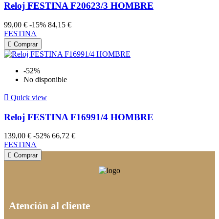
Reloj FESTINA F20623/3 HOMBRE
99,00 €
-15%
84,15 €
FESTINA

Comprar
-52%
No disponible

Quick view
Reloj FESTINA F16991/4 HOMBRE
139,00 €
-52%
66,72 €
FESTINA

Comprar
Atención al cliente