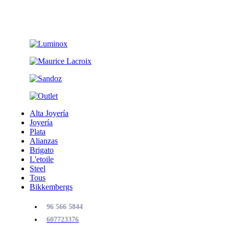
Alta Joyería
Joyería
Plata
Alianzas
Brigato
L'etoile
Steel
Tous
Bikkembergs
96 566 5844
607723376