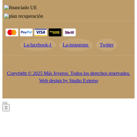
La-facebook-f
La-instagram
Twitter
Copyright © 2025 Más Joyeros. Todos los derechos reservados.
Web design by
Studio Externo
