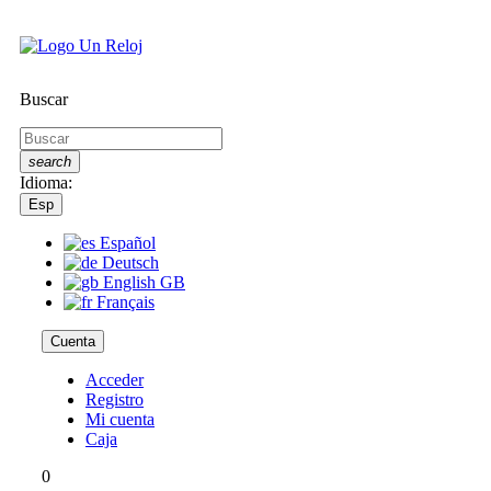
Buscar
search
Idioma:
Esp
Español
Deutsch
English GB
Français
Cuenta
Acceder
Registro
Mi cuenta
Caja
0