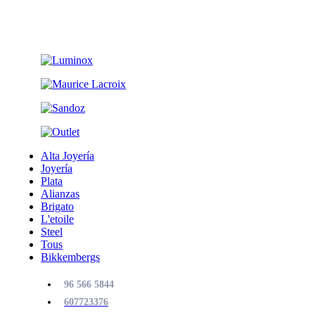
Alta Joyería
Joyería
Plata
Alianzas
Brigato
L'etoile
Steel
Tous
Bikkembergs
96 566 5844
607723376