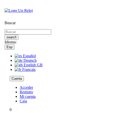
Buscar
search
Idioma:
Esp
Español
Deutsch
English GB
Français
Cuenta
Acceder
Registro
Mi cuenta
Caja
0