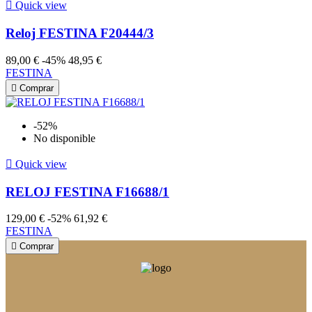

Quick view
Reloj FESTINA F20444/3
89,00 €
-45%
48,95 €
FESTINA

Comprar
-52%
No disponible

Quick view
RELOJ FESTINA F16688/1
129,00 €
-52%
61,92 €
FESTINA

Comprar