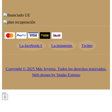
La-facebook-f
La-instagram
Twitter
Copyright © 2025 Más Joyeros. Todos los derechos reservados.
Web design by
Studio Externo
