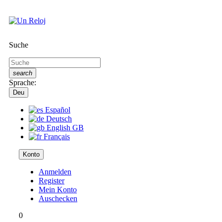
Suche
search
Sprache:
Deu
Español
Deutsch
English GB
Français
Konto
Anmelden
Register
Mein Konto
Auschecken
0