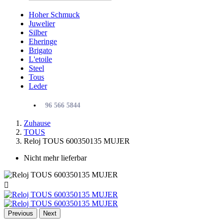
Hoher Schmuck
Juwelier
Silber
Eheringe
Brigato
L'etoile
Steel
Tous
Leder
96 566 5844
Zuhause
TOUS
Reloj TOUS 600350135 MUJER
Nicht mehr lieferbar

Previous
Next