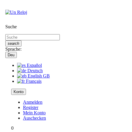
Suche
search
Sprache:
Deu
Español
Deutsch
English GB
Français
Konto
Anmelden
Register
Mein Konto
Auschecken
0