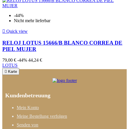
-44%
Nicht mehr lieferbar

Quick view
RELOJ LOTUS 15666/B BLANCO CORREA DE
PIEL MUJER
79,00 €
-44%
44,24 €
LOTUS

Karte
Kundenbetreuung
Mein Konto
Meine Bestellung verfolgen
Senden von