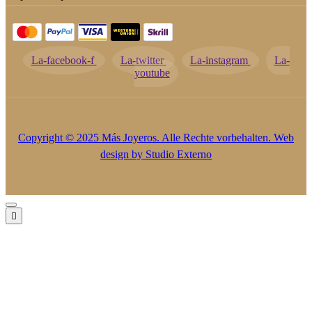
La-facebook-f
La-twitter
La-instagram
La-
youtube
Copyright © 2025 Más Joyeros. Alle Rechte vorbehalten. Web
design by
Studio Externo
