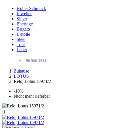
Hoher Schmuck
Juwelier
Silber
Eheringe
Brigato
L'etoile
Steel
Tous
Leder
96 566 5844
Zuhause
LOTUS
Reloj Lotus 15971/2
-10%
Nicht mehr lieferbar
