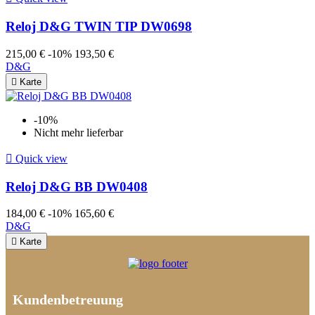
Reloj D&G TWIN TIP DW0698
215,00 €
-10%
193,50 €
D&G

Karte
-10%
Nicht mehr lieferbar

Quick view
Reloj D&G BB DW0408
184,00 €
-10%
165,60 €
D&G

Karte
Kundenbetreuung