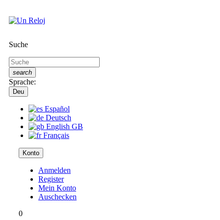
Suche
search
Sprache:
Deu
Español
Deutsch
English GB
Français
Konto
Anmelden
Register
Mein Konto
Auschecken
0