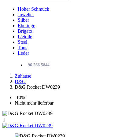
Hoher Schmuck
Juwelier
Silber
Eheringe
Brigato
L'etoile
Steel
Tous
Leder
96 566 5844
Zuhause
D&G
D&G Rocket DW0239
-10%
Nicht mehr lieferbar
