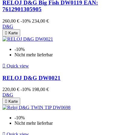
RELOJ D&G Big Fish DW0119 EAN:
7612901305905
260,00 €
-10%
234,00 €
D&G

Karte
-10%
Nicht mehr lieferbar

Quick view
RELOJ D&G DW0021
220,00 €
-10%
198,00 €
D&G

Karte
-10%
Nicht mehr lieferbar

Quick view