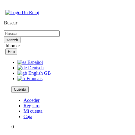
Buscar
search
Idioma:
Esp
Español
Deutsch
English GB
Français
Cuenta
Acceder
Registro
Mi cuenta
Caja
0