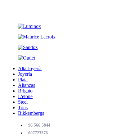
Alta Joyería
Joyería
Plata
Alianzas
Brigato
L'etoile
Steel
Tous
Bikkembergs
96 566 5844
607723376