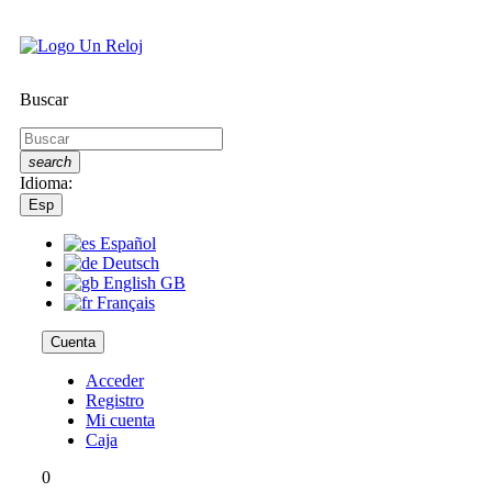
Buscar
search
Idioma:
Esp
Español
Deutsch
English GB
Français
Cuenta
Acceder
Registro
Mi cuenta
Caja
0