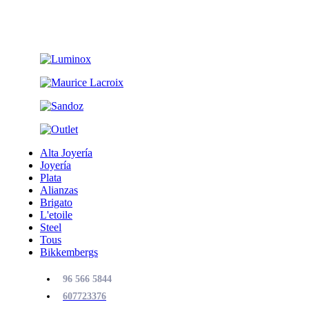
Alta Joyería
Joyería
Plata
Alianzas
Brigato
L'etoile
Steel
Tous
Bikkembergs
96 566 5844
607723376