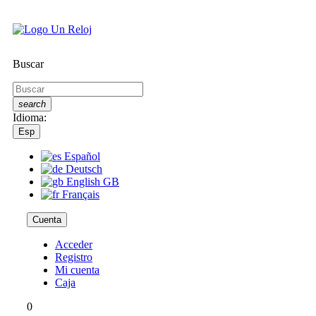
Buscar
search
Idioma:
Esp
Español
Deutsch
English GB
Français
Cuenta
Acceder
Registro
Mi cuenta
Caja
0