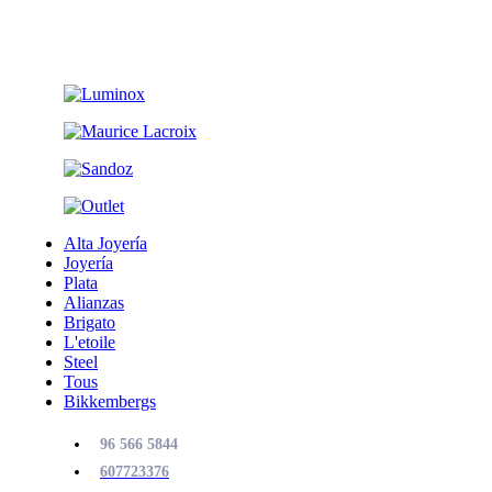
Alta Joyería
Joyería
Plata
Alianzas
Brigato
L'etoile
Steel
Tous
Bikkembergs
96 566 5844
607723376