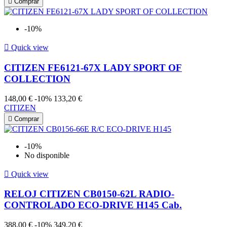

Comprar
-10%

Quick view
CITIZEN FE6121-67X LADY SPORT OF
COLLECTION
148,00 €
-10%
133,20 €
CITIZEN

Comprar
-10%
No disponible

Quick view
RELOJ CITIZEN CB0150-62L RADIO-
CONTROLADO ECO-DRIVE H145 Cab.
388,00 €
-10%
349,20 €