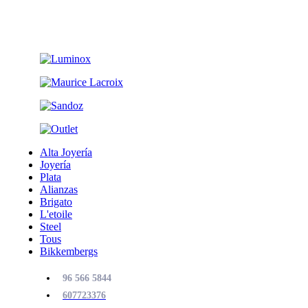
Alta Joyería
Joyería
Plata
Alianzas
Brigato
L'etoile
Steel
Tous
Bikkembergs
96 566 5844
607723376