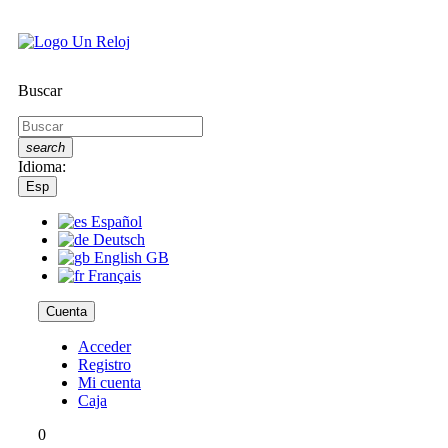
Buscar
search
Idioma:
Esp
Español
Deutsch
English GB
Français
Cuenta
Acceder
Registro
Mi cuenta
Caja
0