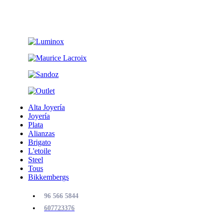
Alta Joyería
Joyería
Plata
Alianzas
Brigato
L'etoile
Steel
Tous
Bikkembergs
96 566 5844
607723376