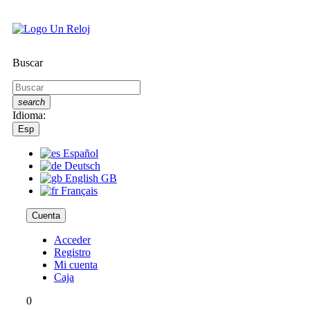
Buscar
search
Idioma:
Esp
Español
Deutsch
English GB
Français
Cuenta
Acceder
Registro
Mi cuenta
Caja
0