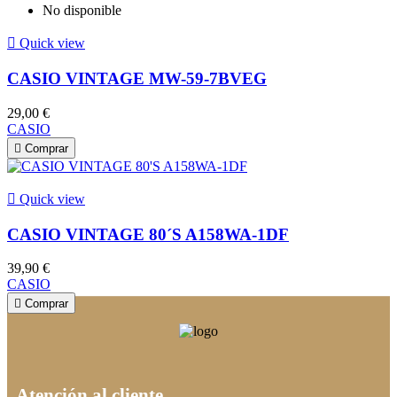
No disponible

Quick view
CASIO VINTAGE MW-59-7BVEG
29,00 €
CASIO

Comprar

Quick view
CASIO VINTAGE 80´S A158WA-1DF
39,90 €
CASIO

Comprar
Atención al cliente