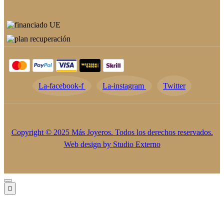
La-facebook-f
La-instagram
Twitter
Copyright © 2025 Más Joyeros. Todos los derechos reservados.
Web design by
Studio Externo
