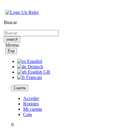
Buscar
search
Idioma:
Esp
Español
Deutsch
English GB
Français
Cuenta
Acceder
Registro
Mi cuenta
Caja
0