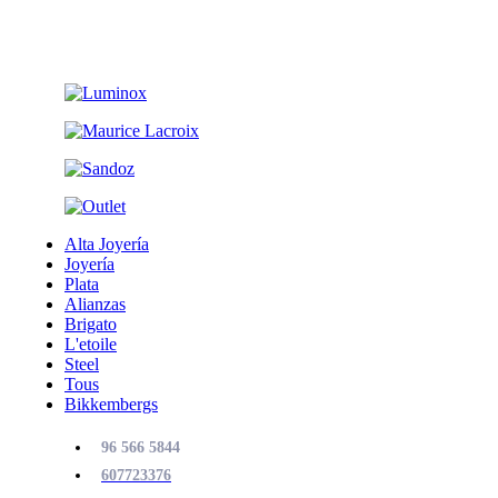
Alta Joyería
Joyería
Plata
Alianzas
Brigato
L'etoile
Steel
Tous
Bikkembergs
96 566 5844
607723376