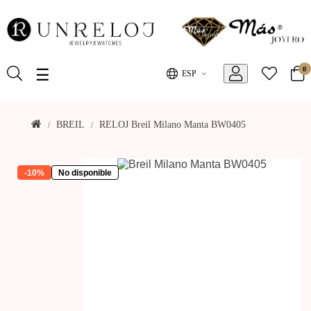
0
Toggle
☰
ESP
navigation
BREIL
RELOJ Breil Milano Manta BW0405
-10%
No disponible